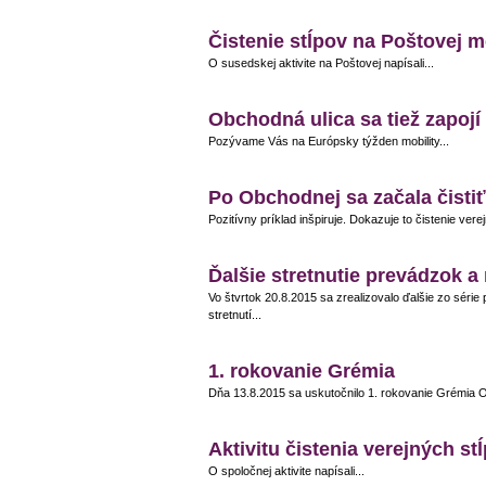
Čistenie stĺpov na Poštovej m
O susedskej aktivite na Poštovej napísali...
Obchodná ulica sa tiež zapojí
Pozývame Vás na Európsky týžden mobility...
Po Obchodnej sa začala čistiť
Pozitívny príklad inšpiruje. Dokazuje to čistenie vere
Ďalšie stretnutie prevádzok a
Vo štvrtok 20.8.2015 sa zrealizovalo ďalšie zo série
stretnutí...
1. rokovanie Grémia
Dňa 13.8.2015 sa uskutočnilo 1. rokovanie Grém
Aktivitu čistenia verejných st
O spoločnej aktivite napísali...