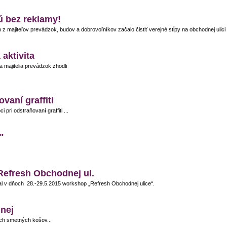
ú bez reklamy!
 majiteľov prevádzok, budov a dobrovoľníkov začalo čistiť verejné stĺpy na obchodnej ulici v
 aktivita
majitelia prevádzok zhodli
vaní graffiti
pri odstraňovaní graffiti ...
"
Refresh Obchodnej ul.
val v dňoch 28.-29.5.2015 workshop „Refresh Obchodnej ulice“.
nej
ých smetných košov...