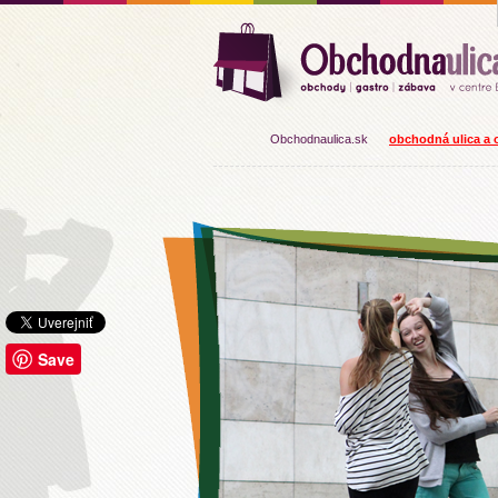
Obchodnaulica.sk
obchodná ulica a o
Save