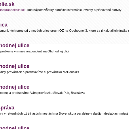
lie.sk
aulicaaokolie.sk
, kde nájdete všetky aktuálne informácie, eventy a plánované aktivity
ica
komunitných stretnutí v nových priestoroch OZ na Obchodnej 3, ktoré sa týkalo aj kriminalit
hodnej ulice
é problémy vnímajú respondenti na Obchodnej ulici
hodnej ulice
hodiny prevádzok a predstavíme si prevádzku McDonald's
hodnej ulice
bchodnej a predstavíme Vám prevádzku Slovak Pub, Bratislava
správa
túry v rekordných už trinástich mestách na Slovensku a paralelne v ďalších desiatkach miest
hodnej ulice